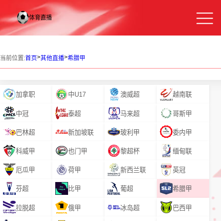
>
>
当前位置:
首页
其他直播
希腊甲
加拿职
中U17
澳威超
越南联
中冠
泰超
马来超
哥斯甲
巴林超
新加坡联
玻利甲
委内甲
科威甲
也门甲
黎超杯
缅甸联
厄瓜甲
荷甲
新西兰联
英冠
芬超
比甲
葡超
希腊甲
拉脱超
俄甲
冰岛超
巴西甲