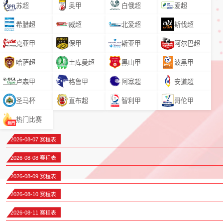
苏超
奥甲
白俄超
爱超
希腊超
威超
北爱超
斯伐超
克亚甲
保甲
斯亚甲
阿尔巴超
哈萨超
土库曼超
黑山甲
波黑甲
卢森甲
格鲁甲
阿塞超
安道超
圣马杯
直布超
智利甲
哥伦甲
热门比赛
2026-08-07 赛程表
2026-08-08 赛程表
2026-08-09 赛程表
2026-08-10 赛程表
2026-08-11 赛程表