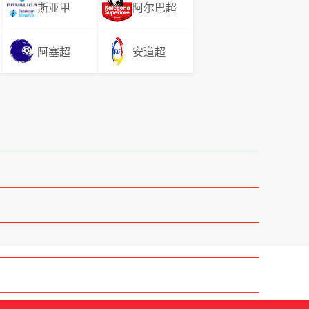
斯亚甲
阿尔巴超
阿塞超
安道超