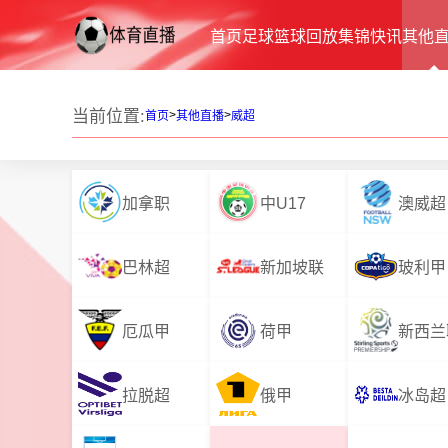
首页
足球
篮球
回放
集锦
快讯
其他
当前位置:
>
>
首页
其他直播
威超
加拿职
中U17
澳威超
巴林超
新加坡联
玻利甲
厄瓜甲
荷甲
新西兰
拉脱超
俄甲
冰岛超