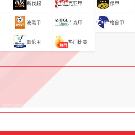
斯伐超
克亚甲
保甲
波黑甲
卢森甲
格鲁甲
哥伦甲
热门比赛