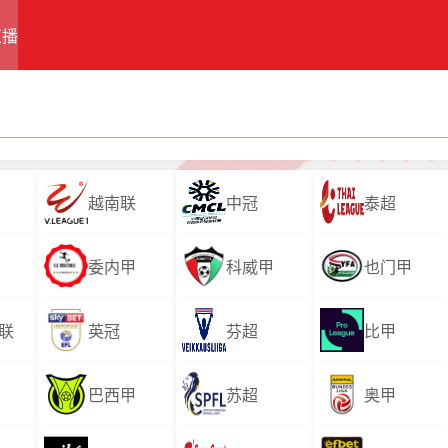
直播
越南联
中冠
泰超
委内甲
科威甲
也门甲
联
英冠
芬超
比甲
巴西甲
苏超
奥甲