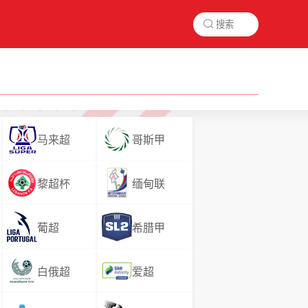

马来超
哥斯甲
黎超杯
缅甸联
葡超
希腊甲
白俄超
爱超