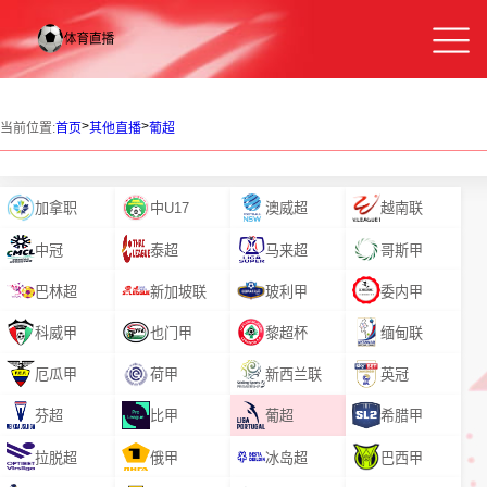
>
>
当前位置:
首页
其他直播
葡超
加拿职
中U17
澳威超
越南联
中冠
泰超
马来超
哥斯甲
巴林超
新加坡联
玻利甲
委内甲
科威甲
也门甲
黎超杯
缅甸联
厄瓜甲
荷甲
新西兰联
英冠
芬超
比甲
葡超
希腊甲
拉脱超
俄甲
冰岛超
巴西甲