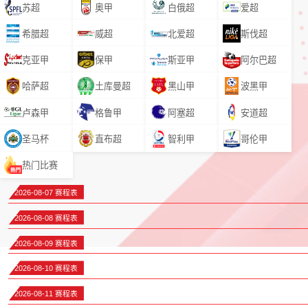
苏超
奥甲
白俄超
爱超
希腊超
威超
北爱超
斯伐超
克亚甲
保甲
斯亚甲
阿尔巴超
哈萨超
土库曼超
黑山甲
波黑甲
卢森甲
格鲁甲
阿塞超
安道超
圣马杯
直布超
智利甲
哥伦甲
热门比赛
2026-08-07 赛程表
2026-08-08 赛程表
2026-08-09 赛程表
2026-08-10 赛程表
2026-08-11 赛程表