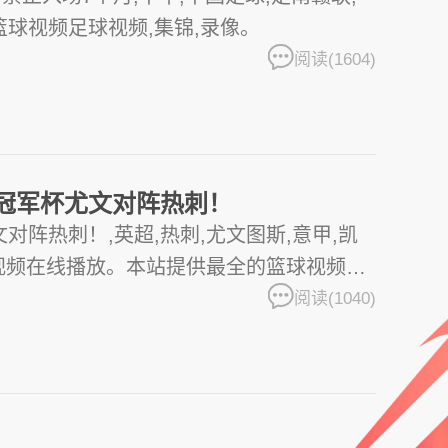
球视频足球视频,集锦,录像。
阅读(1604)
际冠军杯尤文对阵热刺！
阵热刺！,英超,热刺,尤文图斯,意甲,凯
剪辑视频在线播放。本站提供最全的篮球视频足
阅读(1040)