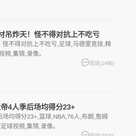
身材吊炸天！怪不得对抗上不吃亏
怪不得对抗上不吃亏,足球,马德里竞技,精
频,集锦,录像。
阅读(1486)
帝4人季后场均得分23+
得分23+,篮球,NBA,76人,布朗,詹姆
足球视频,集锦,录像。
阅读(2320)