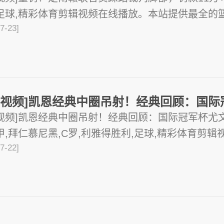
足球,精彩体育剪辑视频在线播放。本站提供最全的篮
7-23]
荐视频]凯恩经典中圈吊射！经典回顾：国
视频]凯恩经典中圈吊射！经典回顾：国际冠军杯尤文对
甲,拜仁慕尼黑,C罗,利雅得胜利,足球,精彩体育
7-22]
,集锦,录像。