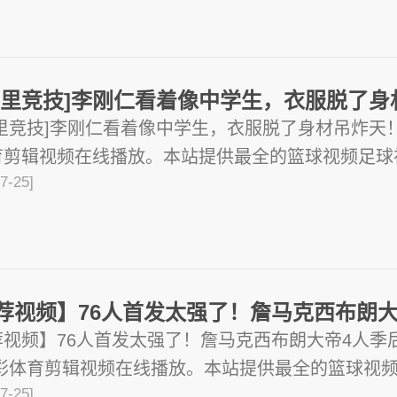
德里竞技]李刚仁看着像中学生，衣服脱了
里竞技]李刚仁看着像中学生，衣服脱了身材吊炸天！
育剪辑视频在线播放。本站提供最全的篮球视频足球视
7-25]
荐视频】76人首发太强了！詹马克西布朗大
视频】76人首发太强了！詹马克西布朗大帝4人季后场均
精彩体育剪辑视频在线播放。本站提供最全的篮球视频
7-25]