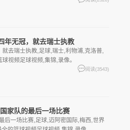
浦四年无冠，就去瑞士执教
去瑞士执教,足球,瑞士,利物浦,克洛普,
球视频足球视频,集锦,录像。
阅读(3543)
国家队的最后一场比赛
后一场比赛,足球,迈阿密国际,梅西,世界
最全的篮球视频足球视频,集锦,录像。