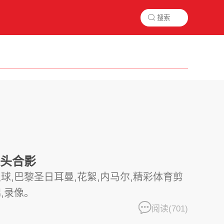

头合影
,巴黎圣日耳曼,花絮,内马尔,精彩体育剪
,录像。
阅读(701)