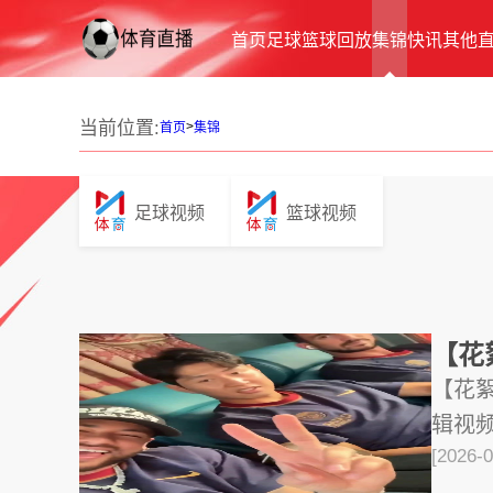
首页
足球
篮球
回放
集锦
快讯
其他
当前位置:
>
首页
集锦
足球视频
篮球视频
【花
【花絮
辑视
[2026-0