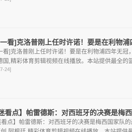
得一看]克洛普刚上任时许诺！要是在利物
一看]克洛普刚上任时许诺！要是在利物浦四年无冠，就
德国,精彩体育剪辑视频在线播放。本站提供最全的篮
7-24]
迷看点】帕雷德斯：对西班牙的决赛是梅西
迷看点】帕雷德斯：对西班牙的决赛是梅西国家队的最
原创,阿根廷,精彩体育剪辑视频在线播放。本站提供