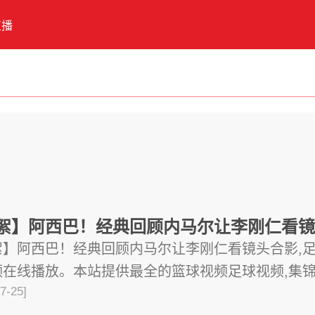
直播
絮】阿西巴！经典回顾内马尔让李刚仁看镜
】阿西巴！经典回顾内马尔让李刚仁看镜头合影,足球
频在线播放。本站提供最全的篮球视频足球视频,集锦
7-25]