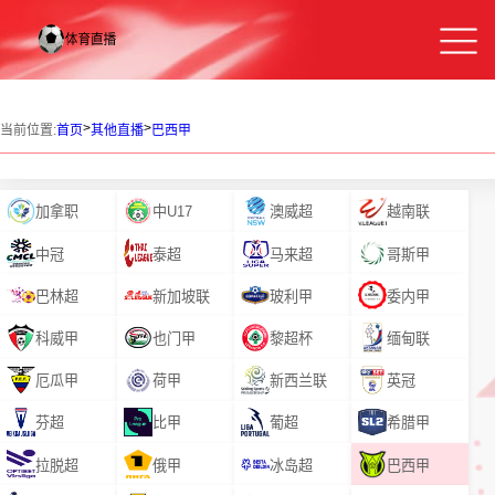
>
>
当前位置:
首页
其他直播
巴西甲
加拿职
中U17
澳威超
越南联
中冠
泰超
马来超
哥斯甲
巴林超
新加坡联
玻利甲
委内甲
科威甲
也门甲
黎超杯
缅甸联
厄瓜甲
荷甲
新西兰联
英冠
芬超
比甲
葡超
希腊甲
拉脱超
俄甲
冰岛超
巴西甲