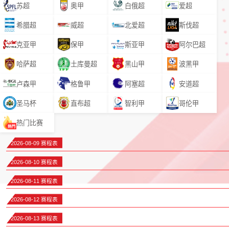
苏超
奥甲
白俄超
爱超
希腊超
威超
北爱超
斯伐超
克亚甲
保甲
斯亚甲
阿尔巴超
哈萨超
土库曼超
黑山甲
波黑甲
卢森甲
格鲁甲
阿塞超
安道超
圣马杯
直布超
智利甲
哥伦甲
热门比赛
2026-08-09 赛程表
2026-08-10 赛程表
2026-08-11 赛程表
2026-08-12 赛程表
2026-08-13 赛程表